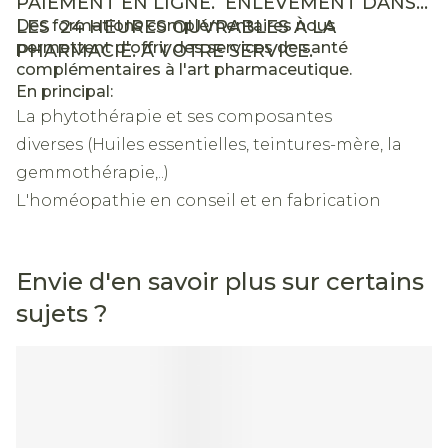
PAIEMENT EN LIGNE. ENLÈVEMENT DANS
LES 24 HEURES OUVRABLES À LA
Des formations complémentaires nous
permettent d'offrir des services de santé
PHARMACIE. A VOTRE SERVICE.
complémentaires à l'art pharmaceutique.
En principal:
La phytothérapie et ses composantes
diverses (Huiles essentielles, teintures-mère, la
gemmothérapie,..)
L'homéopathie en conseil et en fabrication
Un centre spécialisé, labellisé PROVIDOM, pour la
fourniture de matériel médical aux
Envie d'en savoir plus sur certains
professionnels mais également aux particuliers
sujets ?
pour un maintien confortable à domicile.
La nutrition: pour les bébés, enfants, adultes,
sportifs en entretien ainsi qu'en cas de maladies
ou pathologies spécificiques.
Un besoin ? Interrogez-nous !