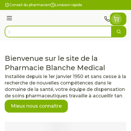
Aller au contenu
Conseil du pharmacien
Livraison rapide
Menu
Cherc
Rechercher
Bienvenue sur le site de la
Pharmacie Blanche Medical
Installée depuis le 1er janvier 1950 et sans cesse à la
recherche de nouvelles compétences dans le
domaine de la santé, votre équipe de dispensation
de soins pharmaceutiques travaille à accueillir tant
le patient que le professionnel avec le souci
Mieux nous connaître
d'informer et de servir.