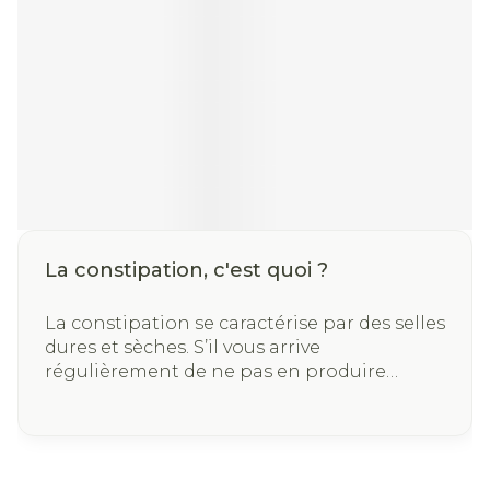
La constipation, c'est quoi ?
La constipation se caractérise par des selles
dures et sèches. S’il vous arrive
régulièrement de ne pas en produire
pendant plus de trois jours, c’est que vous
êtes constipé(e) : lorsqu’elles restent trop
longtemps dans le gros intestin, elles
tendent en effet à durcir et deviennent