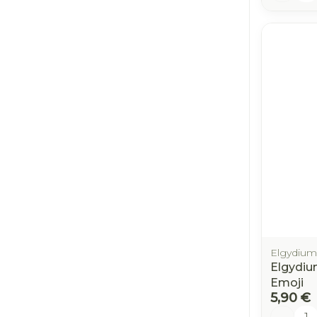
Elgydium
Elgydiu
Emoji
5,90 €
Quantit