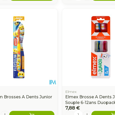
Elmex
m Brosses A Dents Junior
Elmex Brosse A Dents J
Souple 6-12ans Duopac
7,88 €
é
Quantité