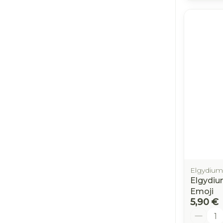
Elgydium
Elgydiu
Emoji
5,90 €
Quantit