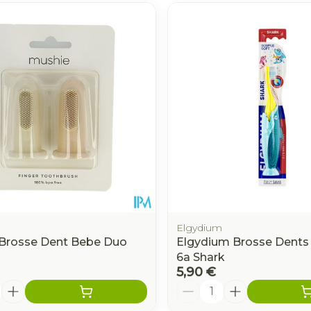
Autobronzants
Rasage
Elgydium
Brosse Dent Bebe Duo
Elgydium Brosse Dents 
6a Shark
5,90 €
é
Quantité