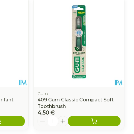
t pieds
tion
de nettoyage
hie
Médications diverses
us
intime
Tonic - lotion
me
Eau micellaire
Yeux
us
Afficher plus
nti-insectes
Senteur
Gum
Enfant
409 Gum Classic Compact Soft
Toothbrush
4,50 €
Quantité