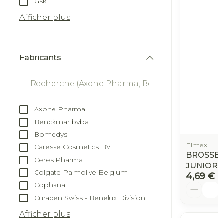
Gsk
Afficher plus
appareils aér
Tablettes
Afficher plus
Accessoires a
Crème, gel et
Oxygène
Pieds et jam
Fabricants
Pieds secs, ca
filter
Système respi
crevasses
Ampoules
Muscles et
Axone Pharma
Callosités
articulations
Benckmar bvba
Cors
Aiguilles et s
Bomedys
Afficher plus
Elmex
Caresse Cosmetics BV
Infections
Seringues
BROSSE
Ceres Pharma
JUNIOR
Solution inje
Colgate Palmolive Belgium
4,69 €
Spécifiqueme
Aiguilles
Cophana
Quantit
les hommes
Poux
Curaden Swiss - Benelux Division
Aiguilles styl
Afficher plus
Soins du cor
Afficher plus