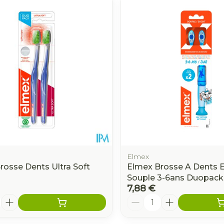
Cheville e
Catheters
contracep
s
Minceur
Homeopat
Eye-liners
Afficher pl
Bien-être 
ge
Mascaras
Soin inti
Ombres à paupières
Massage
ccessoires
Masques chirurgique
Afficher plus
Afficher pl
ge
Compléments
Répulsifs a
nutritionnels
n
Elmex
e - peau
rosse Dents Ultra Soft
Elmex Brosse A Dents 
Souple 3-6ans Duopack
7,88 €
é
Quantité