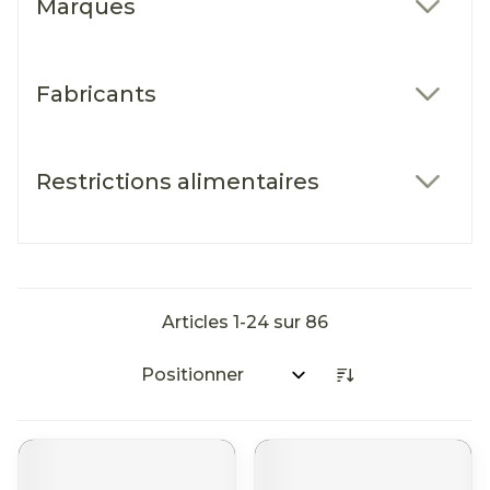
Marques
filter
Fabricants
filter
Restrictions alimentaires
filter
Articles
1
-
24
sur
86
Trier par: