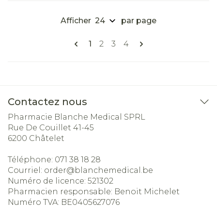
Afficher
par page
Pages
Vous lisez actuellement la page
Page
Page
Page
1
2
3
4
Contactez nous
Pharmacie Blanche Medical SPRL
Rue De Couillet 41-45
6200
Châtelet
Téléphone:
071 38 18 28
Courriel:
order@
blanchemedical.be
Numéro de licence:
521302
Pharmacien responsable:
Benoit Michelet
Numéro TVA:
BE0405627076