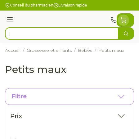
Aller au contenu
Conseil du pharmacien
Livraison rapide
Menu
Cherc
Rechercher
Accueil
/
Grossesse et enfants
/
Bébés
/
Petits maux
Petits maux
Filtre
Passer à la liste des produits
Prix
filter