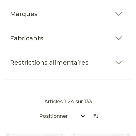
Marques
filter
Fabricants
filter
Restrictions alimentaires
filter
Articles
1
-
24
sur
133
Trier par: