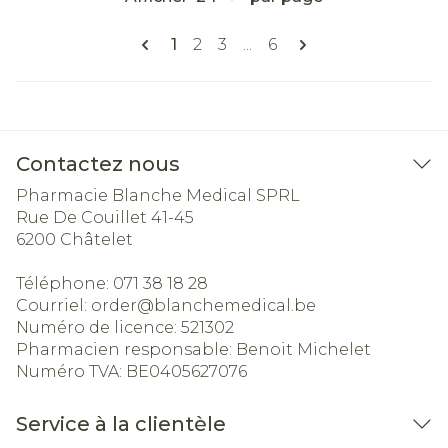
Pages
Vous lisez actuellement la page
Page
Page
Page
1
2
3
...
6
Contactez nous
Pharmacie Blanche Medical SPRL
Rue De Couillet 41-45
6200
Châtelet
Téléphone:
071 38 18 28
Courriel:
order@
blanchemedical.be
Numéro de licence:
521302
Pharmacien responsable:
Benoit Michelet
Numéro TVA:
BE0405627076
Service à la clientèle