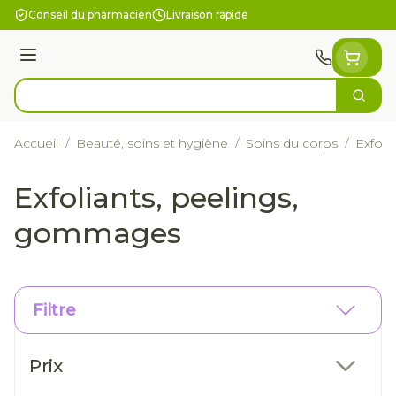
Aller au contenu
Conseil du pharmacien
Livraison rapide
Menu
Cherc
Rechercher
Accueil
/
Beauté, soins et hygiène
/
Soins du corps
/
Exfoli
Exfoliants, peelings,
gommages
Filtre
Passer à la liste des produits
Prix
filter