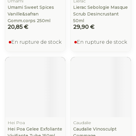
Umami
Lierac
Umami Sweet Spices
Lierac Sebologie Masque
Vanille&safran
Scrub Desincrustant
Gomm.corps 250ml
50ml
20,85 €
29,90 €
En rupture de stock
En rupture de stock
Hei Poa
Caudalie
Hei Poa Gelee Exfoliante
Caudalie Vinosculpt
Vivifiante Tube 150ml
Gommage