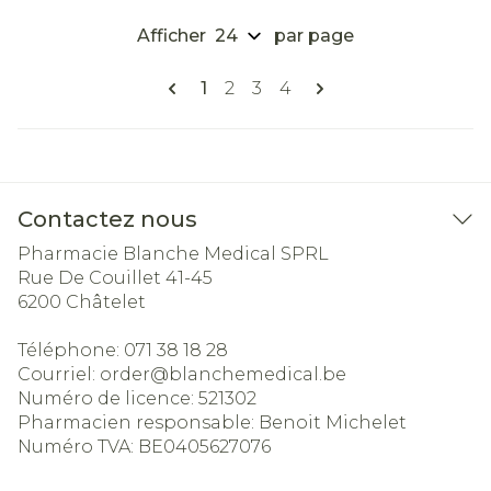
Afficher
par page
Pages
Vous lisez actuellement la page
Page
Page
Page
1
2
3
4
Contactez nous
Pharmacie Blanche Medical SPRL
Rue De Couillet 41-45
6200
Châtelet
Téléphone:
071 38 18 28
Courriel:
order@
blanchemedical.be
Numéro de licence:
521302
Pharmacien responsable:
Benoit Michelet
Numéro TVA:
BE0405627076