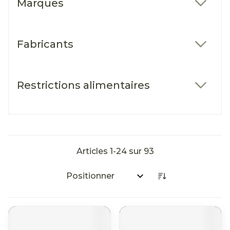
Marques
filter
Fabricants
filter
Restrictions alimentaires
filter
Articles
1
-
24
sur
93
Trier par: