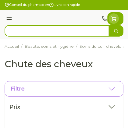
Aller au contenu
Conseil du pharmacien
Livraison rapide
Menu
Cherc
Rechercher
Accueil
/
Beauté, soins et hygiène
/
Soins du cuir chevelu e
Chute des cheveux
Filtre
Passer à la liste des produits
Prix
filter