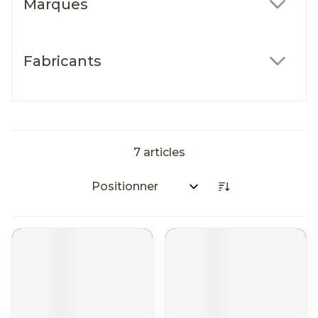
Marques
filter
Fabricants
filter
7
articles
Trier par: