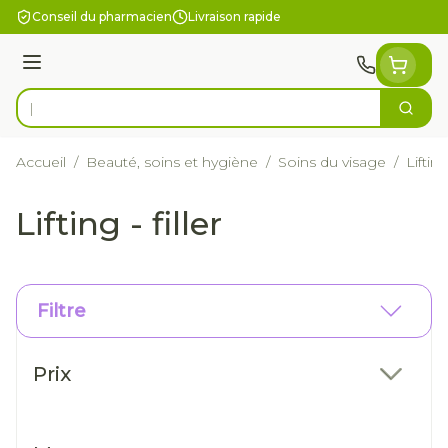
Aller au contenu
Conseil du pharmacien
Livraison rapide
Menu
Cherc
Rechercher
Accueil
/
Beauté, soins et hygiène
/
Soins du visage
/
Lifting 
Lifting - filler
Filtre
Passer à la liste des produits
Prix
filter