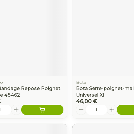
ge
Mascaras
Soin inti
Ombres à paupières
Massage
ccessoires
Masques chirurgique
Afficher plus
Afficher pl
ge
Compléments
Répulsifs a
nutritionnels
n
ro
Bota
e - peau
Bandage Repose Poignet
Bota Serre-poignet-mai
ne 48462
Universel Xl
€
46,00 €
é
Quantité