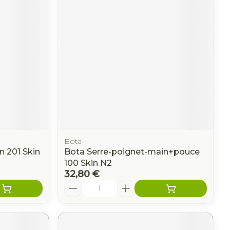
me
Eau micellaire
Yeux
us
Afficher plus
nti-insectes
Senteur
Bota
n 201 Skin
Bota Serre-poignet-main+pouce
100 Skin N2
32,80 €
Quantité