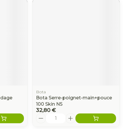
Bota
ndage
Bota Serre-poignet-main+pouce
100 Skin N5
32,80 €
Quantité