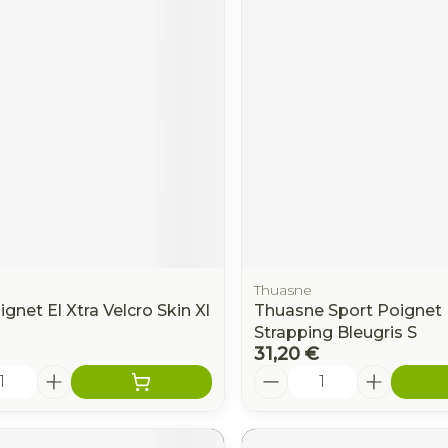
Autobronzants
Rasage
Thuasne
gnet El Xtra Velcro Skin Xl
Thuasne Sport Poignet
Strapping Bleugris S
31,20 €
é
Quantité