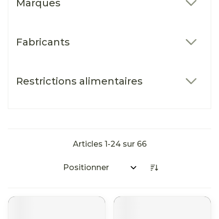
Marques
filter
Fabricants
filter
Restrictions alimentaires
filter
Articles
1
-
24
sur
66
Trier par: