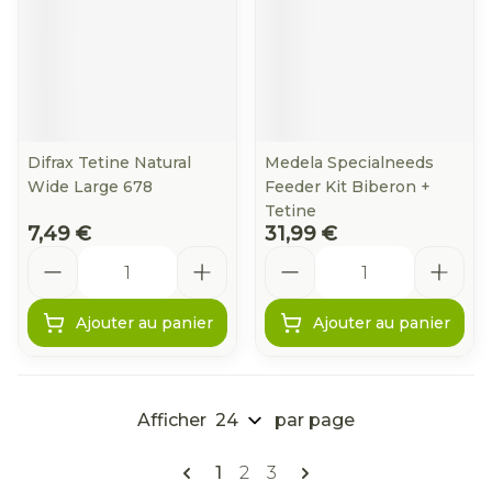
Difrax Tetine Natural
Medela Specialneeds
Wide Large 678
Feeder Kit Biberon +
Tetine
7,49 €
31,99 €
Quantité
Quantité
Ajouter au panier
Ajouter au panier
Afficher
par page
Pages
Vous lisez actuellement la pag
Page
Page
1
2
3