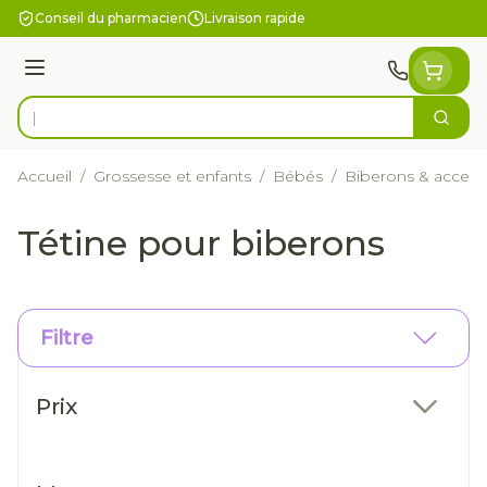
Aller au contenu
Conseil du pharmacien
Livraison rapide
Menu
Cherc
Rechercher
Accueil
/
Grossesse et enfants
/
Bébés
/
Biberons & access
Tétine pour biberons
Filtre
Passer à la liste des produits
Prix
filter