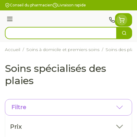
Aller au contenu
Conseil du pharmacien
Livraison rapide
Menu
Cherc
Rechercher
Accueil
/
Soins à domicile et premiers soins
/
Soins des plai
Soins spécialisés des
plaies
Filtre
Passer à la liste des produits
Prix
filter