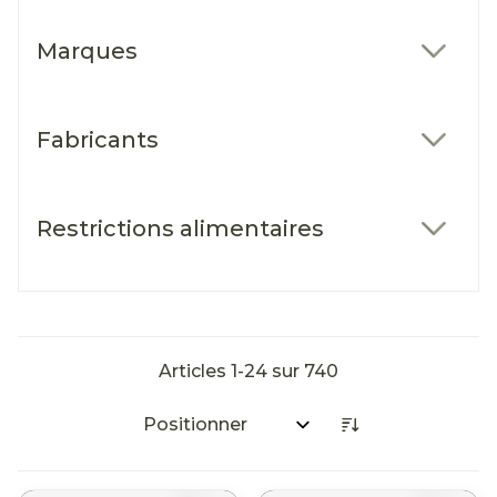
Marques
filter
Fabricants
filter
Restrictions alimentaires
filter
Articles
1
-
24
sur
740
Trier par: