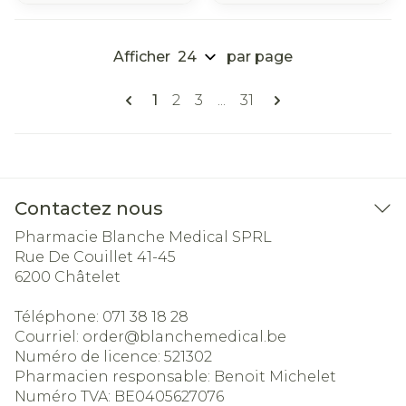
Afficher
par page
Pages
Vous lisez actuellement la page
Page
Page
Page
1
2
3
...
31
Contactez nous
Pharmacie Blanche Medical SPRL
Rue De Couillet 41-45
6200
Châtelet
Téléphone:
071 38 18 28
Courriel:
order@
blanchemedical.be
Numéro de licence:
521302
Pharmacien responsable:
Benoit Michelet
Numéro TVA:
BE0405627076