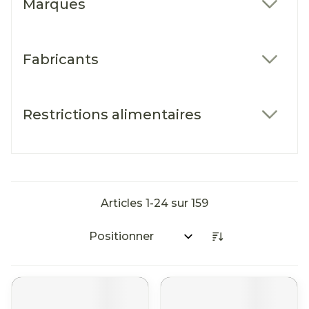
Marques
filter
Fabricants
filter
Restrictions alimentaires
filter
Articles
1
-
24
sur
159
Trier par: