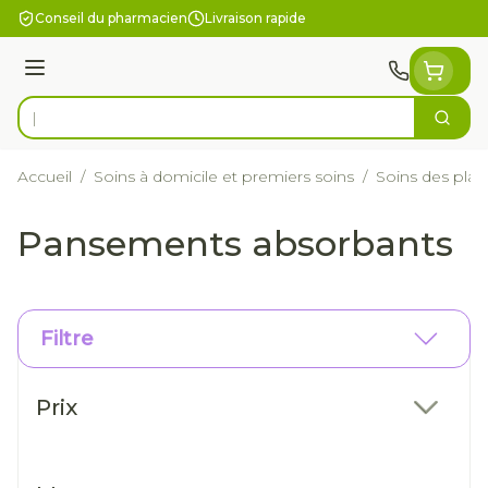
Aller au contenu
Conseil du pharmacien
Livraison rapide
Menu
Cherc
Rechercher
Accueil
/
Soins à domicile et premiers soins
/
Soins des plai
Pansements absorbants
Filtre
Passer à la liste des produits
Prix
filter