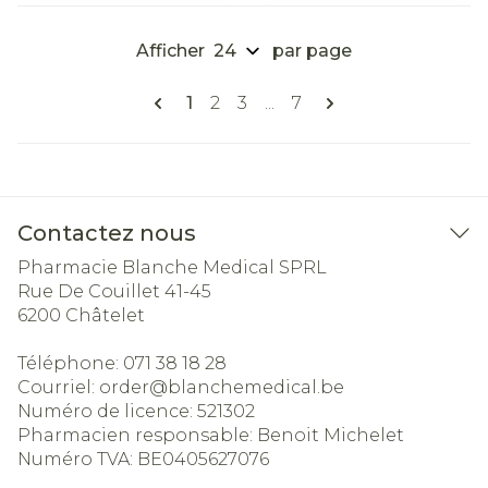
Afficher
par page
Pages
Vous lisez actuellement la page
Page
Page
Page
1
2
3
...
7
Contactez nous
Pharmacie Blanche Medical SPRL
Rue De Couillet 41-45
6200
Châtelet
Téléphone:
071 38 18 28
Courriel:
order@
blanchemedical.be
Numéro de licence:
521302
Pharmacien responsable:
Benoit Michelet
Numéro TVA:
BE0405627076