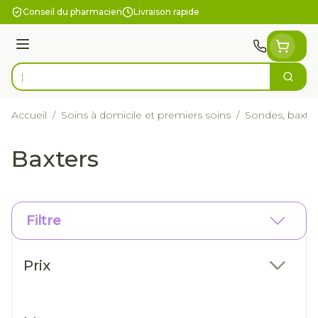
Aller au contenu
Conseil du pharmacien
Livraison rapide
Menu
Cherc
Rechercher
Accueil
/
Soins à domicile et premiers soins
/
Sondes, baxter
Baxters
Filtre
Passer à la liste des produits
Prix
filter