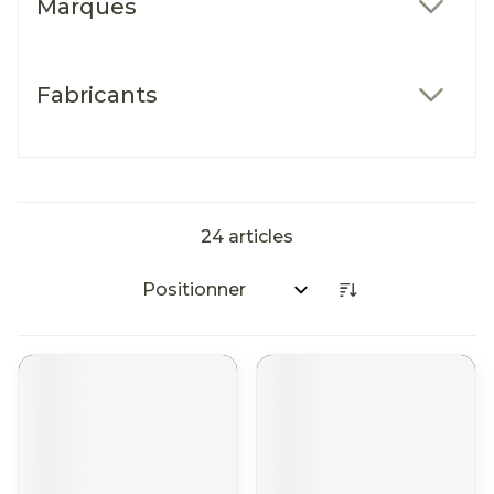
Marques
filter
Fabricants
filter
24
articles
Trier par: