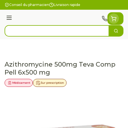
Aller au contenu
Conseil du pharmacien
Livraison rapide
Menu
Cherc
Rechercher
Azithromycine 500mg Teva Comp
Pell 6x500 mg
Médicament
Sur prescription