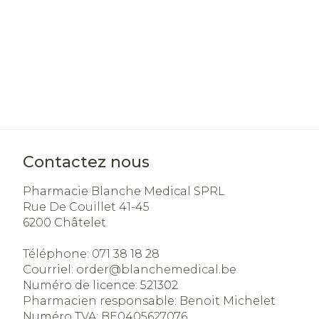
Accessoires a
Crème, gel et
Oxygène
Pieds et jam
Pieds secs, ca
Système respi
crevasses
Ampoules
Muscles et
Callosités
articulations
Cors
Aiguilles et s
Contactez nous
Afficher plus
Infections
Seringues
Pharmacie Blanche Medical SPRL
Rue De Couillet 41-45
Solution inje
6200
Châtelet
Spécifiqueme
Aiguilles
les hommes
Poux
Téléphone:
071 38 18 28
Aiguilles styl
Courriel:
order@
blanchemedical.be
Soins du cor
Afficher plus
Numéro de licence:
521302
Pharmacien responsable:
Benoit Michelet
Diagnostique
Déodorants
Numéro TVA:
BE0405627076