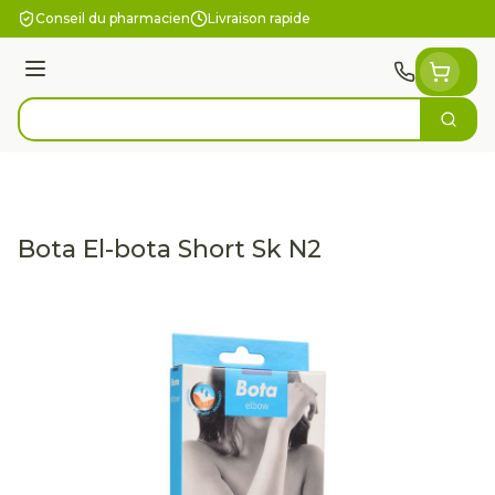
Aller au contenu
Conseil du pharmacien
Livraison rapide
Menu
Cherc
Rechercher
Bota El-bota Short Sk N2