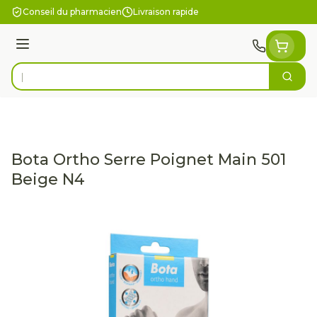
Aller au contenu
Conseil du pharmacien
Livraison rapide
Menu
Cherc
Rechercher
Bota Ortho Serre Poignet Main 501
Beige N4