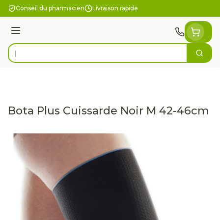
Aller au contenu
Conseil du pharmacien
Livraison rapide
Menu
Cherc
Rechercher
Bota Plus Cuissarde Noir M 42-46cm