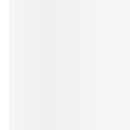
Soins du visa
Cheveux
Piluliers et a
Soins du visa
Taches de
pigmentatio
Peau sensibl
irritée
Peau mixte
Peau terne
Afficher plus