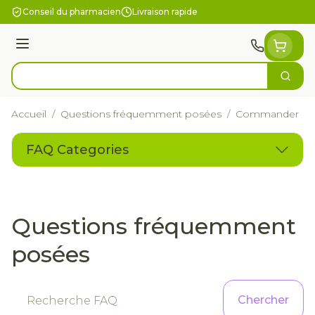
Aller au contenu
Conseil du pharmacien
Livraison rapide
Menu
Cherc
Rechercher
Accueil
/
Questions fréquemment posées
/
Commander
FAQ Categories
Questions fréquemment
posées
Chercher
Chercher