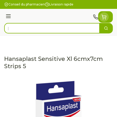
Aller au contenu
Conseil du pharmacien
Livraison rapide
Menu
Cherc
Rechercher
Hansaplast Sensitive Xl 6cmx7cm
Strips 5