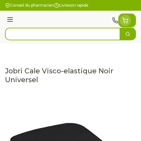
Aller au contenu
Conseil du pharmacien
Livraison rapide
Menu
Cherc
Rechercher
Jobri Cale Visco-elastique Noir
Universel