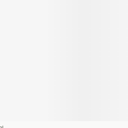
Autobronzants
Rasage
ml