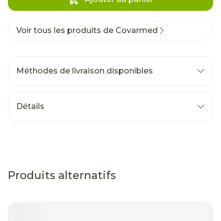
Voir tous les produits de Covarmed
Méthodes de livraison disponibles
Détails
Produits alternatifs
Il est possible de naviguer entre les éléments du car
Appuyer sur pour sauter le carrousel
Appuyez sur cette touche pour accéder à la navigatio