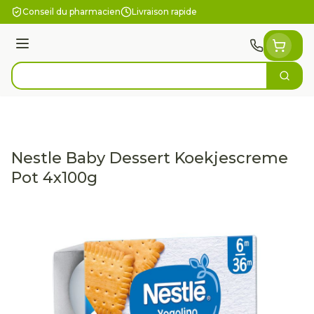
Aller au contenu
Conseil du pharmacien
Livraison rapide
Menu
Cherc
Rechercher
Nestle Baby Dessert Koekjescreme
Pot 4x100g