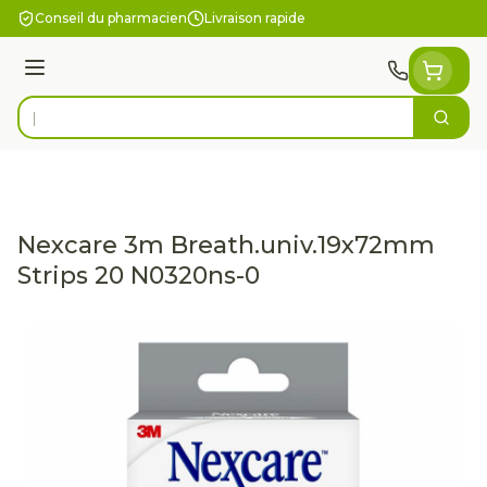
Aller au contenu
Conseil du pharmacien
Livraison rapide
Menu
Cherc
Rechercher
Nexcare 3m Breath.univ.19x72mm
Strips 20 N0320ns-0