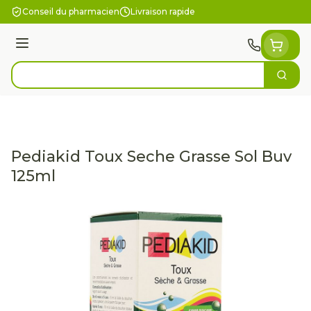
Aller au contenu
Conseil du pharmacien
Livraison rapide
Menu
Cherc
Rechercher
Pediakid Toux Seche Grasse Sol Buv
125ml