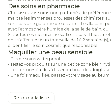
Accessoires a
Crème, gel et
Des soins en pharmacie
Oxygène
Pieds et jam
Choisissez vos soins non parfumés, de préférence 
malgré les immenses prouesses des chimistes, auc
Pieds secs, ca
Système respi
sont pas une garantie de sécurité ! Les flacons-po
crevasses
avec l’atmosphère humide de la salle de bain, qui 
Si toutes ces mesures ne suffisent pas, il faut ar
Ampoules
doit s’effectuer à un intervalle de 1 à 2 semaine(s)
Muscles et
Callosités
d’identifier le soin cosmétique responsable.
articulations
Maquiller une peau sensible
Cors
Aiguilles et s
- Pas de soins waterproof !
Afficher plus
Infections
- Testez vos produits sur une petite zone bien hydr
Seringues
- Les textures fluides à lisser du bout des doigts 
Solution inje
- Une fois maquillée, passez votre visage au brum
Spécifiqueme
Aiguilles
les hommes
Poux
Aiguilles styl
Soins du cor
Retour à la liste
Afficher plus
Diagnostique
Déodorants