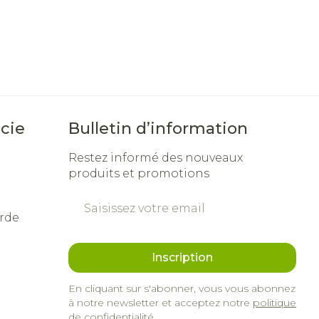
me
Eau micellaire
Yeux
us
Afficher plus
cie
Bulletin d’information
nti-insectes
Senteur
Restez informé des nouveaux
produits et promotions
Adresse mail
rde
Inscription
En cliquant sur s'abonner, vous vous abonnez
à notre newsletter et acceptez notre
politique
de confidentialité
.