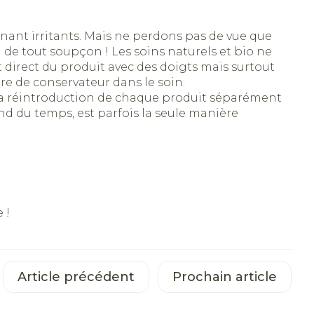
s
Lit
 solaire
Hygiène
nant irritants. Mais ne perdons pas de vue que
Escarres
de tout soupçon ! Les soins naturels et bio ne
il
Bain et douche
Afficher plus
ie
Voies urinaires
t direct du produit avec des doigts mais surtout
re de conservateur dans le soin.
s. La réintroduction de chaque produit séparément
re
rend du temps, est parfois la seule manière
anxiété et
Arrêter de fumer
n au soleil
et
Instruments
us
e: bandages
Médicaments anti-
ques
tumoraux
 !
et hygiène
Démaquillage et
nettoyage
Anesthésie
s et
Lait, gel, huile et crème
Article précédent
Prochain article
t pieds
tion
de nettoyage
hie
Médications diverses
us
intime
Tonic - lotion