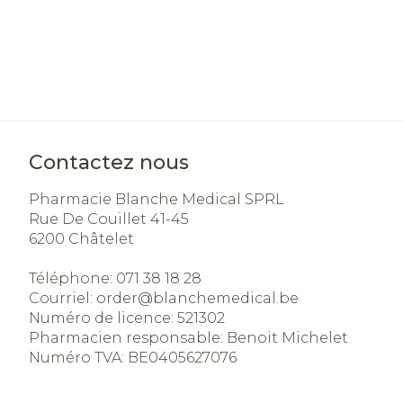
Soins du visa
Cheveux
Piluliers et a
Contactez nous
Soins du visa
Pharmacie Blanche Medical SPRL
Taches de
Rue De Couillet 41-45
pigmentatio
6200
Châtelet
Peau sensibl
irritée
Téléphone:
071 38 18 28
Courriel:
order@
blanchemedical.be
Peau mixte
Numéro de licence:
521302
Peau terne
Pharmacien responsable:
Benoit Michelet
Numéro TVA:
BE0405627076
Afficher plus