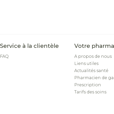
ge
Mascaras
Soin inti
Ombres à paupières
Massage
ccessoires
Masques chirurgique
Afficher plus
Afficher pl
Service à la clientèle
Votre pharma
ge
Compléments
Répulsifs a
nutritionnels
FAQ
A propos de nous
n
Liens utiles
Actualités santé
e - peau
Pharmacien de ga
Prescription
Tarifs des soins