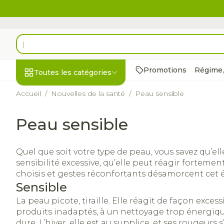
Aller au contenu
Rechercher
Promotions
Régime,
Toutes les catégories
Accueil
/
Nouvelles de la santé
/
Peau sensible
Promotions
Peau sensible
Beauté, soins et
Soins du cuir 
Minceur
Grossesse
Mémoire
Aromathérap
Lentilles et l
Insectes
Système gast
hygiène
des cheveux
intestinal
Afficher le sous-menu pour
Substituts de
Lingerie de 
Diffuseur
Produits pour
Soins des pi
Quel que soit votre type de peau, vous savez qu’el
Peignes - dém
Antiacides
d'insectes
Régime,
Sexualité
Réducteur d'
Allaitement
Huiles essent
Lunettes
sensibilité excessive, qu’elle peut réagir forteme
cheveux
alimentation &
Foie, vésicule 
Anti Insectes
choisis et gestes réconfortants désamorcent cet 
Ventre plat
Soins du cor
Complexe -
vitamines
Afficher le sous-menu pou
Irritation du 
pancréas
Sensible
combinaison
Pince tiques
chevelu - ch
Brûleurs de g
Vitamines et
Nausées vom
La peau picote, tiraille. Elle réagit de façon excessi
abîmés
Jambes lourd
Grossesse et enfants
complément
Afficher plus
produits inadaptés, à un nettoyage trop énergiq
Laxatifs
Afficher le sous-menu pour
nutritionnels
Produits coiff
dure. L’hiver, elle est au supplice, et ses rougeurs