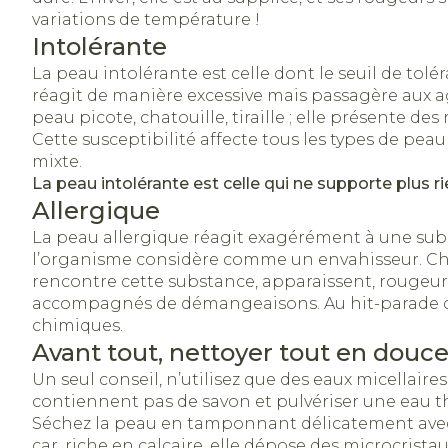
Oligo-élémen
Chiens
& spray
Vitalité 50+
Afficher plus
Afficher plus
variations de température !
Afficher le sous-menu pour
Intolérante
Soins des ch
Naturopathie
La peau intolérante est celle dont le seuil de tolé
Soins à domic
Afficher plus
Huiles végéta
Griffes et sab
Afficher le sous-menu pou
réagit de manière excessive mais passagère aux ag
Peau
peau picote, chatouille, tiraille ; elle présente des
Piles
Soins à domicile et
Cette susceptibilité affecte tous les types de peau
Désinfecter
premiers soins
Afficher le sous-menu pour
Accessoires
mixte.
Bouche
Mycoses
Digestion
La peau intolérante est celle qui ne supporte plus ri
Matériel stéri
Animaux et insectes
Allergique
Bouche sèch
Boutons de fi
Afficher le sous-menu pou
antiviraux
La peau allergique réagit exagérément à une sub
Brosses à de
Pelage, peau
Médicaments
l’organisme considère comme un envahisseur. Ch
électriques
Anti-prurign
plumage
Afficher le sous-menu pou
rencontre cette substance, apparaissent, rougeur
Accessoires
accompagnés de démangeaisons. Au hit-parade des 
interdentaires 
chimiques.
dentaire
Avant tout, nettoyer tout en douc
Aérosolthérap
Prothèses de
Un seul conseil, n’utilisez que des eaux micellaire
oxygène
Jambes lourd
contiennent pas de savon et pulvériser une eau t
Afficher plus
Séchez la peau en tamponnant délicatement avec 
appareils aér
Tablettes
car, riche en calcaire, elle dépose des microcristaux