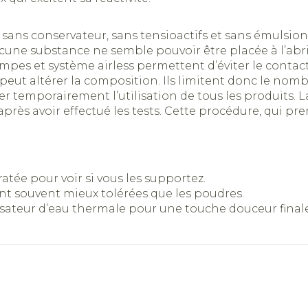
érosol
 spray
aiguilles
accessoire
bes
Ongles
Protection
Autres produits diabète
sans conservateur, sans tensioactifs et sans émulsion
une substance ne semble pouvoir être placée à l’abri 
Aiguilles pour seringues
llosités et
Vernis à ongles
Après-sole
ratoire
Système hormonal
Gynécolog
mpes et système airless permettent d’éviter le contac
à insuline
peut altérer la composition. Ils limitent donc le nomb
Mycose des ongles
Lèvres
Afficher plus
rêter temporairement l’utilisation de tous les produit
Rongement des ongles
Banc solai
, après avoir effectué les tests. Cette procédure, qui p
Système nerveux
Insomnie, 
stress
Renforcement des
Préparatio
ongles
eringues
Sondes, baxters et
Bandages 
Afficher pl
cathéters
orthopédi
Afficher plus
Immunité
Allergie
atée pour voir si vous les supportez.
orthopédi
sont souvent mieux tolérées que les poudres.
Sondes
ctable
Ventre
isateur d’eau thermale pour une touche douceur finale
Accessoires pour
nt pour
Maquillage
Sexualité 
Bras
sondes
intime
Acné
Oreille
o
Pinceaux et ustensiles
Coude
Baxters
ps
Préservatif
de maquillage
Cheville e
Catheters
contracep
s
Minceur
Homeopat
Eye-liners
Afficher pl
Bien-être 