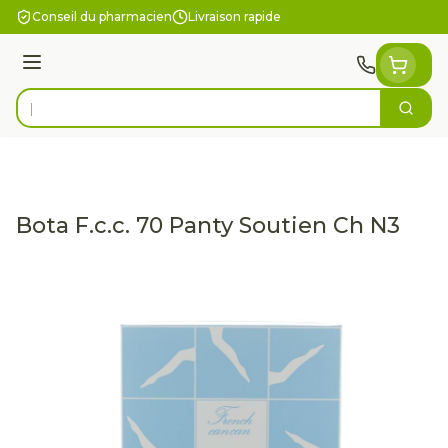
Aller au contenu
Conseil du pharmacien
Livraison rapide
Menu
Cherc
Rechercher
Bota F.c.c. 70 Panty Soutien Ch N3