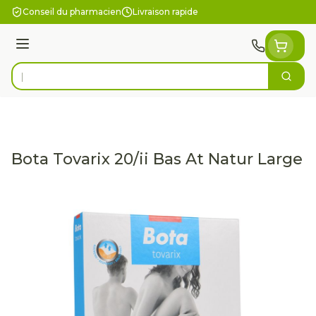
Aller au contenu
Conseil du pharmacien
Livraison rapide
Menu
Cherc
Rechercher
Bota Tovarix 20/ii Bas At Natur Large