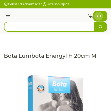
Aller au contenu
Conseil du pharmacien
Livraison rapide
Menu
Cherc
Rechercher
Bota Lumbota Energyl H 20cm M