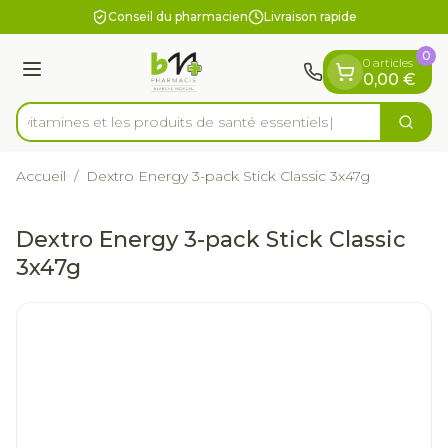
Diapositive 1 de 1
Aller au contenu
Conseil du pharmacien
Livraison rapide
0
0 articles
Menu
0,00 €
es vitamines et les produits de santé essentiels
Cherc
Rechercher
Accueil
/
Dextro Energy 3-pack Stick Classic 3x47g
Dextro Energy 3-pack Stick Classic
3x47g