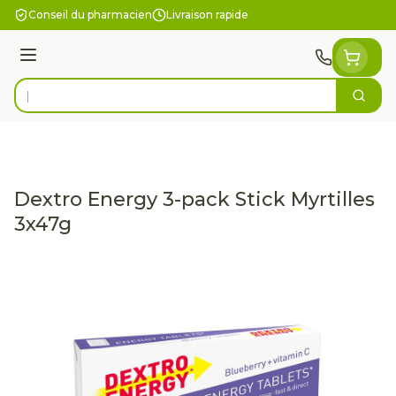
Aller au contenu
Conseil du pharmacien
Livraison rapide
Menu
Cherc
Rechercher
Dextro Energy 3-pack Stick Myrtilles
3x47g