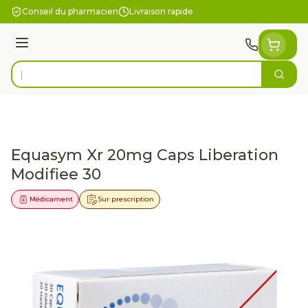
Aller au contenu
Conseil du pharmacien
Livraison rapide
Menu
Cherc
Rechercher
Equasym Xr 20mg Caps Liberation
Modifiee 30
Médicament
Sur prescription