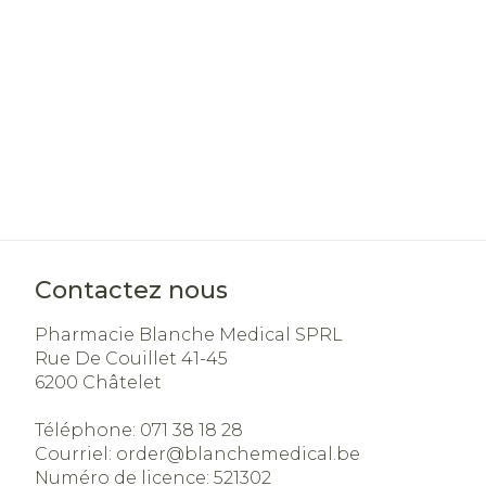
Soins du visa
Cheveux
Piluliers et a
Soins du visa
Taches de
pigmentatio
Contactez nous
Peau sensibl
irritée
Pharmacie Blanche Medical SPRL
Rue De Couillet 41-45
Peau mixte
6200
Châtelet
Peau terne
Téléphone:
071 38 18 28
Afficher plus
Courriel:
order@
blanchemedical.be
Numéro de licence:
521302