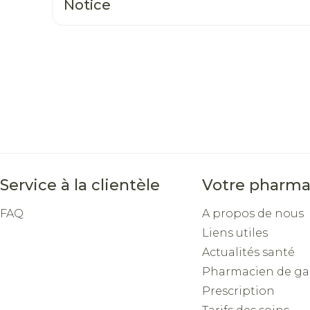
Notice
ge
Mascaras
Soin inti
Ombres à paupières
Massage
ccessoires
Masques chirurgique
Afficher plus
Afficher pl
ge
Compléments
Répulsifs a
nutritionnels
n
Service à la clientèle
Votre pharma
e - peau
FAQ
A propos de nous
Liens utiles
Actualités santé
Pharmacien de ga
Prescription