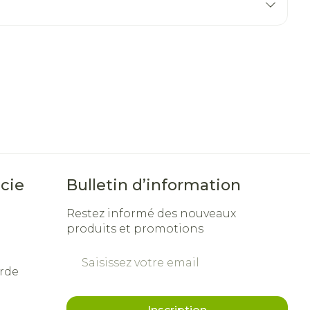
me
Eau micellaire
Yeux
us
Afficher plus
nti-insectes
Senteur
cie
Bulletin d’information
Restez informé des nouveaux
produits et promotions
Adresse mail
rde