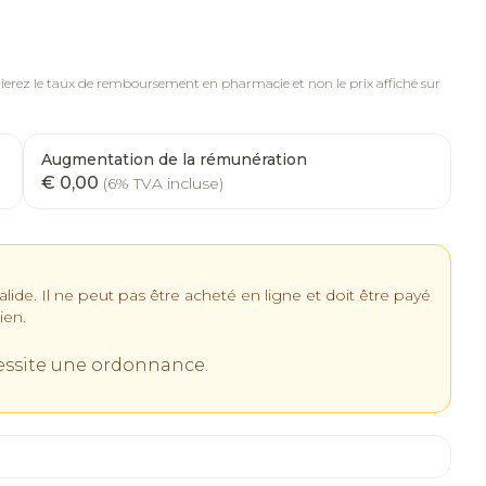
rapie
 oiseaux
Phytothérapie
Soins des plaies
us
Afficher plus
us
erez le taux de remboursement en pharmacie et non le prix affiché sur
oins
Tests de diagnostic
 stress
Puces et tiques
Gorge et bouche
Alcootest
Comprimés à sucer
Augmentation de la rémunération
 thérapie -
Tensiomètre
Oreilles
€ 0,00
(6% TVA incluse)
outtes
Spray - solution
Bouche, gueule ou bec
id
Test de cholestérol
laire
Bouchons d'oreilles
pansements
Cardiofréquencemètre
Nettoyage des oreilles
s médicaux
Afficher plus
e. Il ne peut pas être acheté en ligne et doit être payé
el
Gouttes auriculaires
us
ien.
essite une ordonnance.
Matériel paramédical
 coagulant du
Hémorroïdes
mie
Respiration et oxygène
omie
Salle de bains