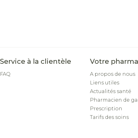
ge
Mascaras
Soin inti
Ombres à paupières
Massage
ccessoires
Masques chirurgique
Afficher plus
Afficher pl
ge
Compléments
Répulsifs a
Service à la clientèle
Votre pharma
nutritionnels
FAQ
A propos de nous
n
Liens utiles
e - peau
Actualités santé
Pharmacien de ga
Prescription
Tarifs des soins