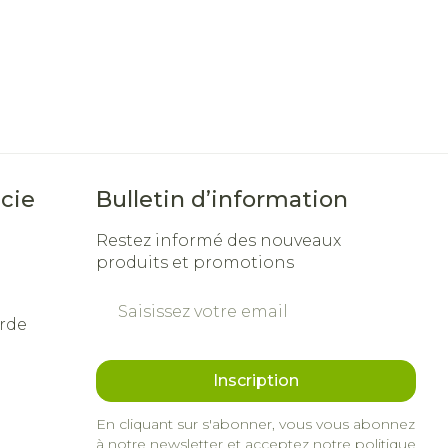
me
Eau micellaire
Yeux
us
Afficher plus
nti-insectes
Senteur
cie
Bulletin d’information
Restez informé des nouveaux
produits et promotions
Adresse mail
rde
Inscription
En cliquant sur s'abonner, vous vous abonnez
à notre newsletter et acceptez notre
politique