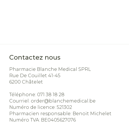
Soins du visa
Cheveux
Piluliers et a
Soins du visa
Contactez nous
Taches de
Pharmacie Blanche Medical SPRL
pigmentatio
Rue De Couillet 41-45
Peau sensibl
6200
Châtelet
irritée
Téléphone:
071 38 18 28
Peau mixte
Courriel:
order@
blanchemedical.be
Peau terne
Numéro de licence:
521302
Pharmacien responsable:
Benoit Michelet
Afficher plus
Numéro TVA:
BE0405627076