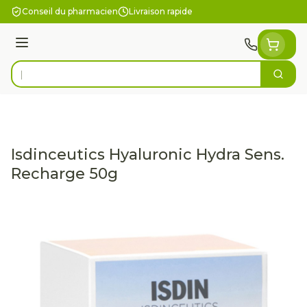
Aller au contenu
Conseil du pharmacien
Livraison rapide
Menu
Cherc
Rechercher
Isdinceutics Hyaluronic Hydra Sens.
Recharge 50g