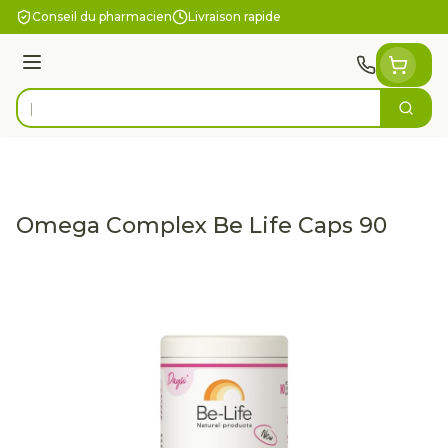
Aller au contenu
Conseil du pharmacien
Livraison rapide
Menu
Cherc
Rechercher
Omega Complex Be Life Caps 90