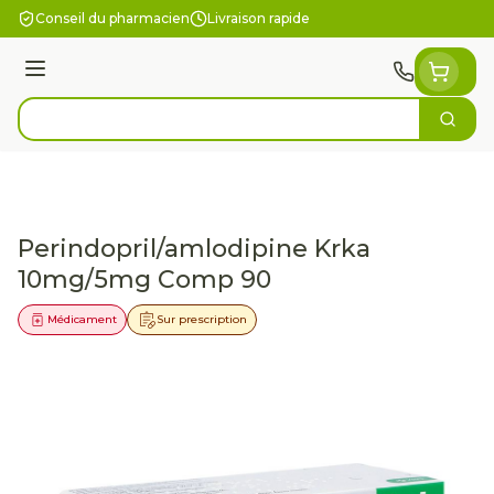
Aller au contenu
Conseil du pharmacien
Livraison rapide
Menu
Cherc
Rechercher
Perindopril/amlodipine Krka
10mg/5mg Comp 90
Médicament
Sur prescription