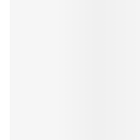
Soins du visa
Cheveux
Piluliers et a
Soins du visa
Taches de
pigmentatio
Peau sensibl
irritée
Peau mixte
Peau terne
Afficher plus