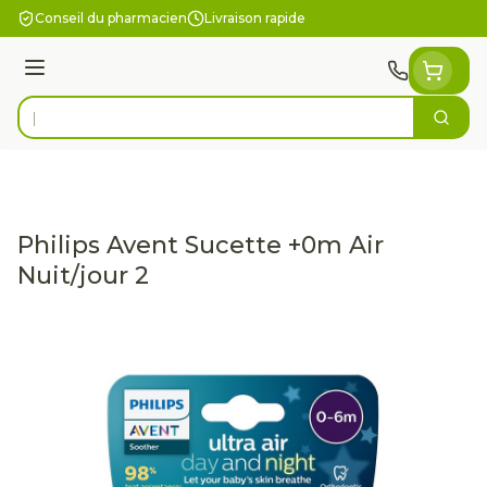
Aller au contenu
Conseil du pharmacien
Livraison rapide
Menu
Cherc
Rechercher
Philips Avent Sucette +0m Air
Nuit/jour 2