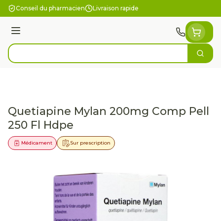
Aller au contenu
Conseil du pharmacien
Livraison rapide
Menu
Cherc
Rechercher
Quetiapine Mylan 200mg Comp Pell
250 Fl Hdpe
Médicament
Sur prescription