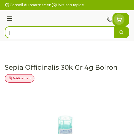
Aller au contenu
Conseil du pharmacien
Livraison rapide
Menu
Cherc
Rechercher
Sepia Officinalis 30k Gr 4g Boiron
Médicament