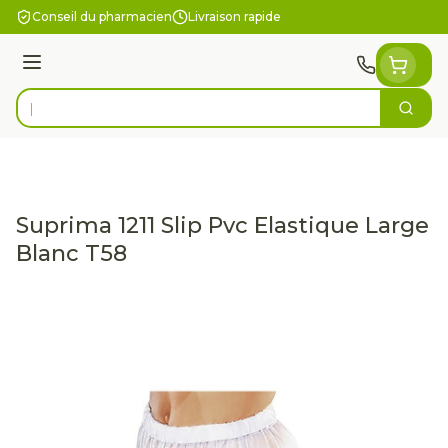
Aller au contenu
Conseil du pharmacien
Livraison rapide
Menu
Cherc
Rechercher
Suprima 1211 Slip Pvc Elastique Large
Blanc T58