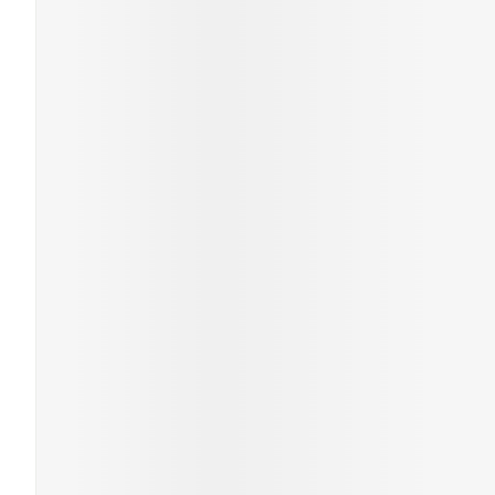
Soins du visa
Cheveux
Piluliers et a
Soins du visa
Taches de
pigmentatio
Peau sensibl
irritée
Peau mixte
Peau terne
Afficher plus