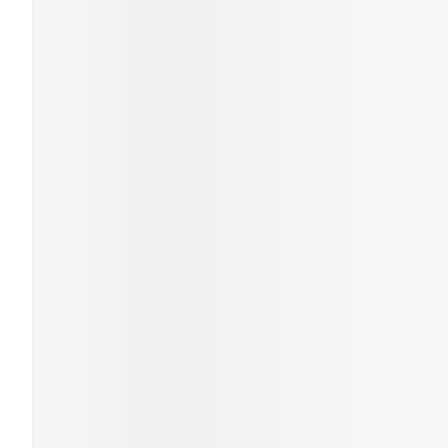
Soins du visa
Cheveux
Piluliers et a
Soins du visa
Taches de
pigmentatio
Peau sensibl
irritée
Peau mixte
Peau terne
Afficher plus