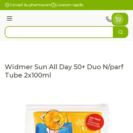
Aller au contenu
Conseil du pharmacien
Livraison rapide
Menu
Cherc
Rechercher
Widmer Sun All Day 50+ Duo N/parf
Tube 2x100ml