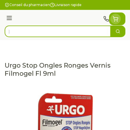
Aller au contenu
Conseil du pharmacien
Livraison rapide
Menu
Cherc
Rechercher
Urgo Stop Ongles Ronges Vernis
Filmogel Fl 9ml